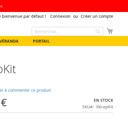
e.
 bienvenue par défaut !
Connexion
Créer un compte
Mon pa
Rechercher
Rechercher
VÉRANDA
PORTAIL
Kit
er à commenter ce produit
 €
EN STOCK
SKU
RecepKit