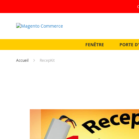
Allez
au
contenu
FENÊTRE
PORTE D
Accueil
RecepKit