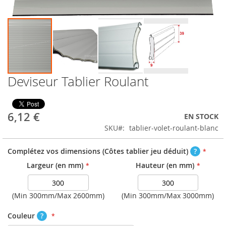
Deviseur Tablier Roulant
6,12 €
EN STOCK
SKU
tablier-volet-roulant-blanc
Complétez vos dimensions (Côtes tablier jeu déduit)
?
Largeur (en mm)
Hauteur (en mm)
(Min
300
mm/Max
2600
mm)
(Min
300
mm/Max
3000
mm)
Couleur
?