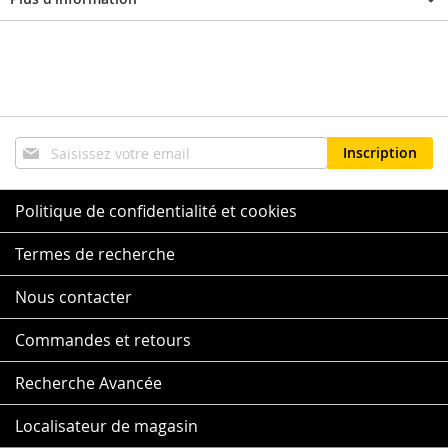
Inscription
Inscription
à
notre
lettre
Politique de confidentialité et cookies
d’information
:
Termes de recherche
Nous contacter
Commandes et retours
Recherche Avancée
Localisateur de magasin