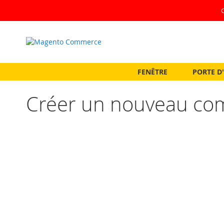
Allez
au
contenu
FENÊTRE
PORTE D
Créer un nouveau com