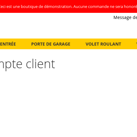
Ceci est une boutique de démonstration. Aucune commande ne sera honoré
Message de
'ENTRÉE
PORTE DE GARAGE
VOLET ROULANT
pte client