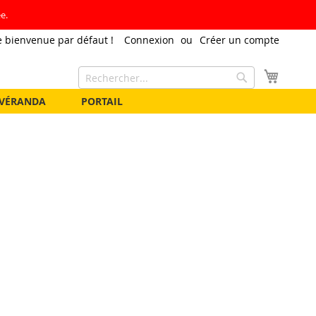
e.
 bienvenue par défaut !
Connexion
Créer un compte
Mon pa
Rechercher
Rechercher
VÉRANDA
PORTAIL