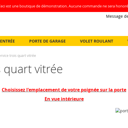
Ceci est une boutique de démonstration. Aucune commande ne sera honoré
Message de
'ENTRÉE
PORTE DE GARAGE
VOLET ROULANT
rvice trois quart vitrée
 quart vitrée
Choisissez l'emplacement de votre poignée sur la porte
En vue intérieure