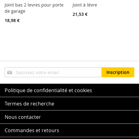
Joint bas 2 levres pour porte
Joint à lèvre
de garage
21,53 €
18,98 €
Inscription
Inscription
à
notre
lettre
Politique de confidentialité et cookies
d’information
:
Termes de recherche
Nous contacter
Commandes et retours