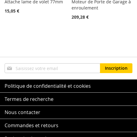
Attache lame de volet 77mm
Moteur de Porte de Garage à
enroulement
15,05 €
209,28 €
Inscription
Inscription
à
notre
lettre
Politique de confidentialité et cookies
d’information
:
Termes de recherche
Nous contacter
Commandes et retours