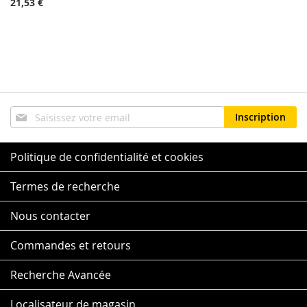
21,53 €
Inscription
Inscription
à
notre
lettre
Politique de confidentialité et cookies
d’information
:
Termes de recherche
Nous contacter
Commandes et retours
Recherche Avancée
Localisateur de magasin