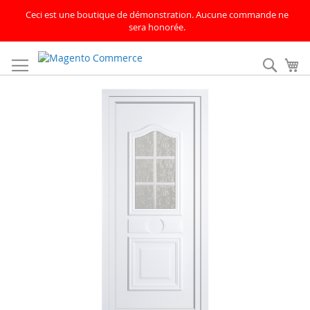
Ceci est une boutique de démonstration. Aucune commande ne
sera honorée.
Allez
au
Rech
Mo
contenu