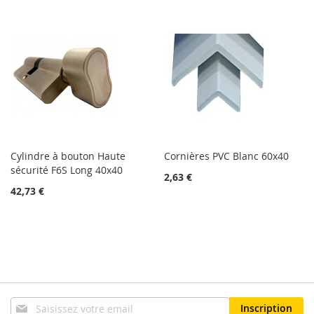
Cylindre à bouton Haute
Cornières PVC Blanc 60x40
sécurité F6S Long 40x40
2,63 €
42,73 €
Inscription
Inscription